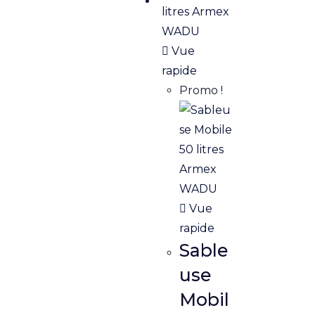
Vue
rapide
Promo !
Vue
rapide
Sable
use
Mobil