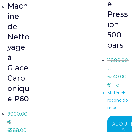
e
Mach
Press
ine
ion
de
500
Netto
bars
yage
à
11880.00
Glace
€
Carb
6240.00
€
TTC
oniqu
Matériels
e P60
reconditio
nnés
9000.00
€
AJOUT
AU
6588.00