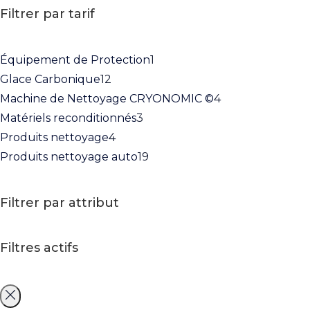
Filtrer par tarif
Équipement de Protection
1
Glace Carbonique
12
Machine de Nettoyage CRYONOMIC ©
4
Matériels reconditionnés
3
Produits nettoyage
4
Produits nettoyage auto
19
Filtrer par attribut
Filtres actifs