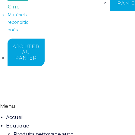
PANI
€
TTC
Matériels
reconditio
nnés
AJOUTER
AU
PANIER
Menu
Accueil
Boutique
Produits nettoyage auto